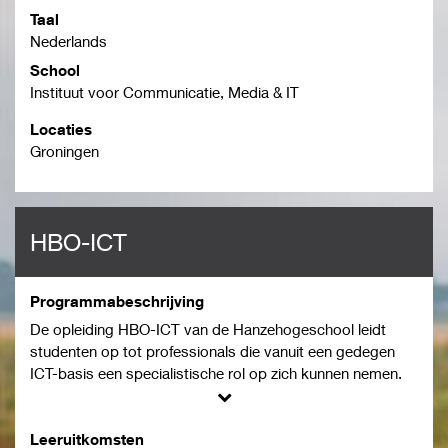
Taal
Nederlands
School
Instituut voor Communicatie, Media & IT
Locaties
Groningen
HBO-ICT
Programmabeschrijving
De opleiding HBO-ICT van de Hanzehogeschool leidt
studenten op tot professionals die vanuit een gedegen
ICT-basis een specialistische rol op zich kunnen nemen.
Deze professionals zijn goed en snel inzetbaar in het
werkveld. In het curriculum zoeken we naar een balans
tussen ontwikkeling en fundament. We bieden onze
Leeruitkomsten