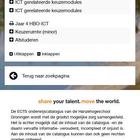
ICT gerelateerde keuzemodules
communiceren passend bij de doelgroep.
ICT gerelateerde keuzemodules
Onderzoeken: Onderbouwen van een ICT-
beroepsproduct voor de gegeven context door
Jaar 4 HBO-ICT
middel van een praktijkgericht onderzoek waarin op
systematische en methodische wijze data
Keuzeruimte (minor)
verzameld en geanalyseerd is.
Afstuderen
Uitklappen
Inklappen
Terug naar zoekpagina
De ECTS onderwijscatalogus van de Hanzehogeschool
Groningen wordt met de grootst mogelijke zorg samengesteld.
Het is echter mogelijk dat de inhoud van de catalogus -en de
daarin vervatte informatie- verouderd, incompleet of onjuist is.
Aan de inhoud van de catalogus kunnen dan ook geen rechten
worden ontleend.