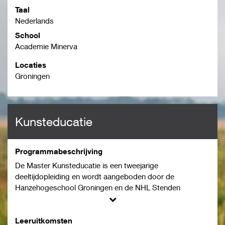
Taal
Nederlands
School
Academie Minerva
Locaties
Groningen
Kunsteducatie
Programmabeschrijving
De Master Kunsteducatie is een tweejarige
deeltijdopleiding en wordt aangeboden door de
Hanzehogeschool Groningen en de NHL Stenden
Hogeschool. Hij leidt op tot de internationaal erkende
mastergraad 'Master of Education'. Na de opleiding
kunnen studenten doorgroeien in functies die vragen om
Leeruitkomsten