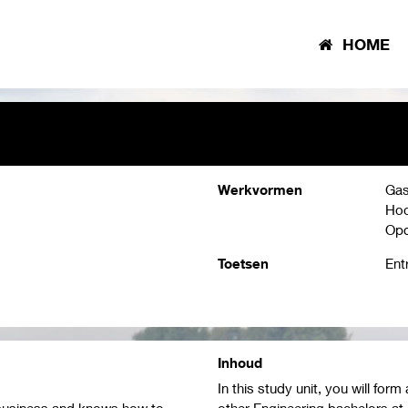
HOME
Werkvormen
Gas
Hoo
Opd
Toetsen
Ent
Inhoud
In this study unit, you will fo
 business and knows how to
other Engineering bachelors at