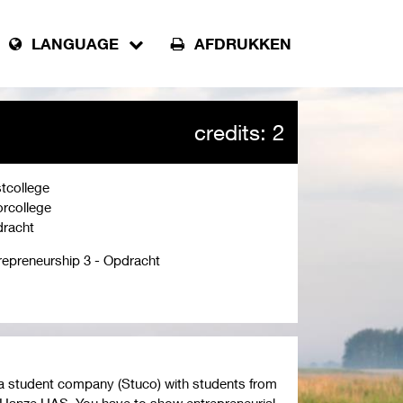
LANGUAGE
AFDRUKKEN
credits: 2
tcollege
rcollege
racht
repreneurship 3 - Opdracht
rm a student company (Stuco) with students from
 Hanze UAS. You have to show entrepreneurial