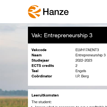
Vak: Entrepreneurship 3
Vakcode
ELVH17AENT3
Naam
Entrepreneurship 3
Studiejaar
2022-2023
ECTS credits
2
Taal
Engels
Coördinator
I.P. Berg
Leeruitkomsten
The student:
knows what is necessary to run a profitable