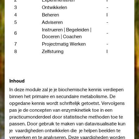
3
Ontwikkelen
-
4
Beheren
I
5
Adviseren
-
Instrueren | Begeleiden |
6
-
Doceren | Coachen
7
Projectmatig Werken
-
8
Zelfsturing
I
Inhoud
In deze module zal je je biochemische kennis verdiepen
binnen het primaire en secundaire metabolisme. De
opgedane kennis wordt schriftelijk getoetst. Vervolgens
pas je de concepten van enzymkinetiek toe in een
practicumonderdeel door statistische methoden toe te
passen. Door gebruik te maken van datavisualisatie kun
je vaardigheden ontwikkelen die je helpen beelden te
verwerken en te analyseren. Deze vaardigheden worden