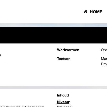
HOME
Werkvormen
Opd
3
Toetsen
Mar
Pro
Inhoud
Niveau
:
 koers uit. Dit doet hij op
Inleidend