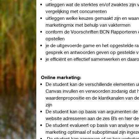
uitleggen wat de sterktes en/of zwaktes zijn va
vergelijking met concurrenten
uitleggen welke keuzes gemaakt zijn en waar
marketingmix met behulp van vaktermen
conform de Voorschriften BCN Rapporteren 
opstellen
je de uitgevoerde game en het opgestelde rap
gesprek en antwoorden geven op gestelde 
je efficiënt en effectief samenwerken en daaro
Online marketing:
De student kan de verschillende elementen u
Canvas invullen en verwoorden zodanig dat 
waardenpropositie en de klantkanalen van de 
zijn
De student kan op basis van argumenten de o
website adresseren aan de zes B’s en hier 
De student evalueert op basis van analyse we
marketing optimaal of suboptimaal zijn ingez
De student kan aangeven of en hoe verbete