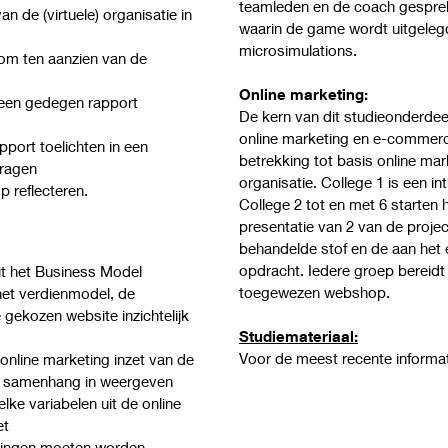
teamleden en de coach gesprek
n de (virtuele) organisatie in
waarin de game wordt uitgelegd
microsimulations.
om ten aanzien van de
Online marketing:
een gedegen rapport
De kern van dit studieonderdeel
online marketing en e-commerc
port toelichten in een
betrekking tot basis online m
vragen
organisatie. College 1 is een in
p reflecteren.
College 2 tot en met 6 starten
presentatie van 2 van de projec
behandelde stof en de aan het
opdracht. Iedere groep bereidt
it het Business Model
toegewezen webshop.
het verdienmodel, de
gekozen website inzichtelijk
Studiemateriaal:
Voor de meest recente informat
nline marketing inzet van de
de samenhang in weergeven
lke variabelen uit de online
et
ringen moeten worden