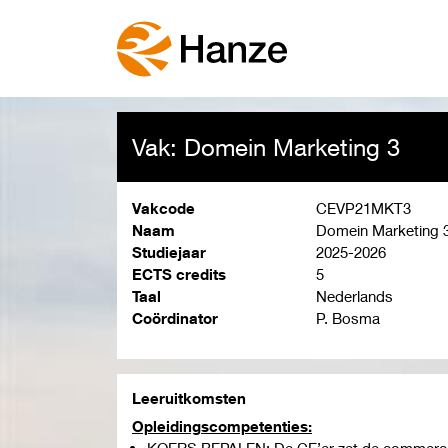
Vak: Domein Marketing 3
Vakcode
CEVP21MKT3
Naam
Domein Marketing 
Studiejaar
2025-2026
ECTS credits
5
Taal
Nederlands
Coördinator
P. Bosma
Leeruitkomsten
Opleidingscompetenties:
KOERS BEPALEN; De CE’er zet de commerciële