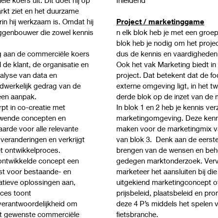
markt ziet en het duurzame
in hij werkzaam is. Omdat hij
Project / marketinggame
uggenbouwer die zowel kennis
n elk blok heb je met een groepj
blok heb je nodig om het projec
g aan de commerciële koers
dus de kennis en vaardigheden 
de klant, de organisatie en
Ook het vak Marketing biedt in
nalyse van data en
project. Dat betekent dat de fo
dwerkelijk gedrag van de
externe omgeving ligt, in het t
 een aanpak.
derde blok op de inzet van de 
 in co-creatie met
In blok 1 en 2 heb je kennis ve
uwende concepten en
marketingomgeving. Deze kenn
arde voor alle relevante
maken voor de marketingmix van
t veranderingen en verkrijgt
van blok 3. Denk aan de eerste
t ontwikkelproces.
brengen van de wensen en beh
 ontwikkelde concept een
gedegen marktonderzoek. Verv
st voor bestaande- en
marketeer het aansluiten bij d
atieve oplossingen aan,
uitgekiend marketingconcept o
oces toont
prijsbeleid, plaatsbeleid en pr
verantwoordelijkheid om
deze 4 P’s middels het spelen 
het gewenste commerciële
fietsbranche.