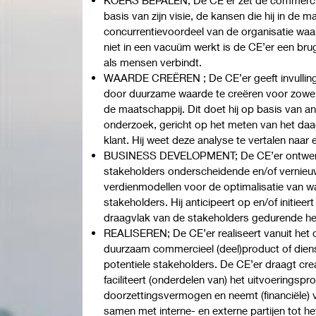
basis van zijn visie, de kansen die hij in de 
concurrentievoordeel van de organisatie waar
niet in een vacuüm werkt is de CE’er een br
als mensen verbindt.
WAARDE CREËREN ; De CE’er geeft invullin
door duurzame waarde te creëren voor zowel 
de maatschappij. Dit doet hij op basis van a
onderzoek, gericht op het meten van het daa
klant. Hij weet deze analyse te vertalen naar
BUSINESS DEVELOPMENT; De CE’er ontwerpt
stakeholders onderscheidende en/of vernie
verdienmodellen voor de optimalisatie van wa
stakeholders. Hij anticipeert op en/of initieer
draagvlak van de stakeholders gedurende he
REALISEREN; De CE’er realiseert vanuit het
duurzaam commercieel (deel)product of dien
potentiele stakeholders. De CE’er draagt cre
faciliteert (onderdelen van) het uitvoeringspr
doorzettingsvermogen en neemt (financiële) 
samen met interne- en externe partijen tot 