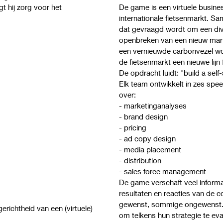
gt hij zorg voor het
De game is een virtuele busine
internationale fietsenmarkt. 
dat gevraagd wordt om een divis
openbreken van een nieuw mark
een vernieuwde carbonvezel wor
de fietsenmarkt een nieuwe lijn 
De opdracht luidt: "build a self-
Elk team ontwikkelt in zes spee
over:
- marketinganalyses
- brand design
- pricing
- ad copy design
- media placement
- distribution
- sales force management
De game verschaft veel informa
resultaten en reacties van de
gewenst, sommige ongewenst. O
richtheid van een (virtuele)
om telkens hun strategie te eval