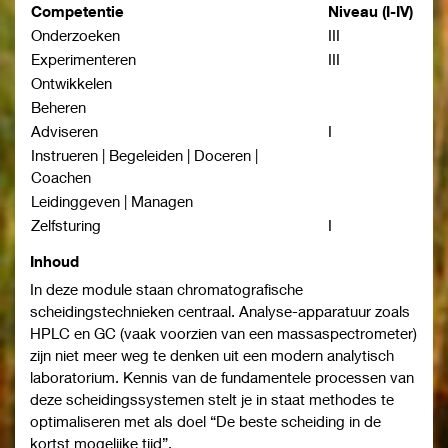
Competentie
Niveau
(I-IV)
Onderzoeken
III
Experimenteren
III
Ontwikkelen
Beheren
Adviseren
I
Instrueren | Begeleiden | Doceren |
Coachen
Leidinggeven | Managen
Zelfsturing
I
Inhoud
In deze module staan chromatografische
scheidingstechnieken centraal. Analyse-apparatuur zoals
HPLC en GC (vaak voorzien van een massaspectrometer)
zijn niet meer weg te denken uit een modern analytisch
laboratorium. Kennis van de fundamentele processen van
deze scheidingssystemen stelt je in staat methodes te
optimaliseren met als doel “De beste scheiding in de
kortst mogelijke tijd”.