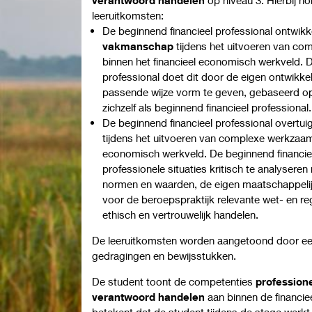
leeruitkomsten:
De beginnend financieel professional ontwikk
vakmanschap
tijdens het uitvoeren van c
binnen het financieel economisch werkveld. D
professional doet dit door de eigen ontwikkel
passende wijze vorm te geven, gebaseerd op 
zichzelf als beginnend financieel professional
De beginnend financieel professional overtui
tijdens het uitvoeren van complexe werkzaam
economisch werkveld. De beginnend financiee
professionele situaties kritisch te analyseren
normen en waarden, de eigen maatschappelij
voor de beroepspraktijk relevante wet- en re
ethisch en vertrouwelijk handelen.
De leeruitkomsten worden aangetoond door een
gedragingen en bewijsstukken.
De student toont de competenties
professio
verantwoord handelen
aan binnen de financie
betekent dat de student tijdens de stage werk