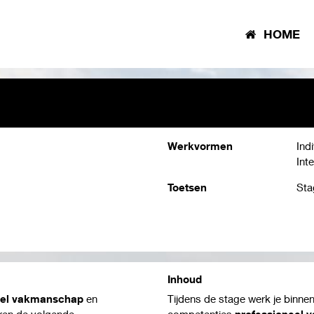
HOME
Werkvormen
Ind
Inte
Toetsen
Sta
Inhoud
eel vakmanschap
en
Tijdens de stage werk je binne
oren de volgende
competenties
professioneel