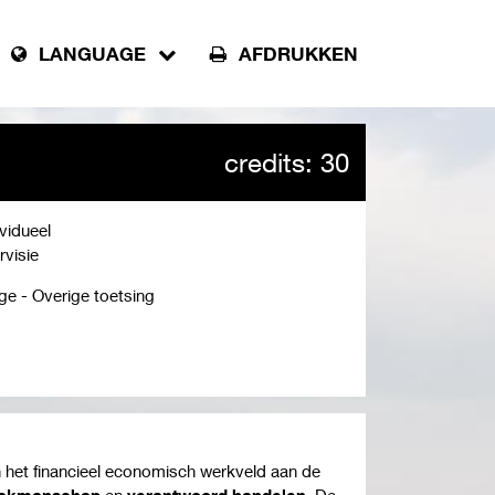
LANGUAGE
AFDRUKKEN
credits: 30
ividueel
rvisie
ge - Overige toetsing
n het financieel economisch werkveld aan de
 vakmanschap
en
verantwoord handelen
. De