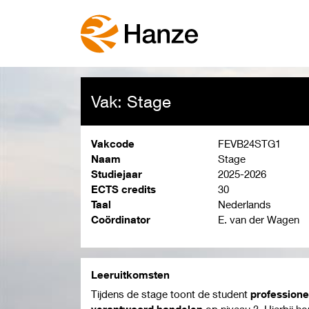
Vak: Stage
Vakcode
FEVB24STG1
Naam
Stage
Studiejaar
2025-2026
ECTS credits
30
Taal
Nederlands
Coördinator
E. van der Wagen
Leeruitkomsten
Tijdens de stage toont de student
profession
verantwoord handelen
op niveau 3. Hierbij h