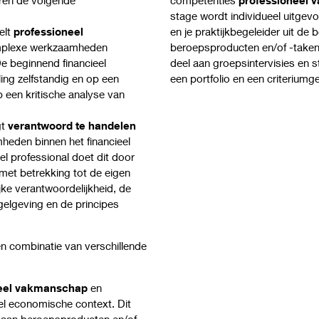
stage wordt individueel uitgev
elt
professioneel
en je praktijkbegeleider uit de 
omplexe werkzaamheden
beroepsproducten en/of -taken
e beginnend financieel
deel aan groepsintervisies en s
ing zelfstandig en op een
een portfolio en een criteriumge
een kritische analyse van
.
gt
verantwoord te handelen
heden binnen het financieel
l professional doet dit door
 met betrekking tot de eigen
ke verantwoordelijkheid, de
gelgeving en de principes
 combinatie van verschillende
neel vakmanschap
en
el economische context. Dit
t aan beroepsproducten en/of -