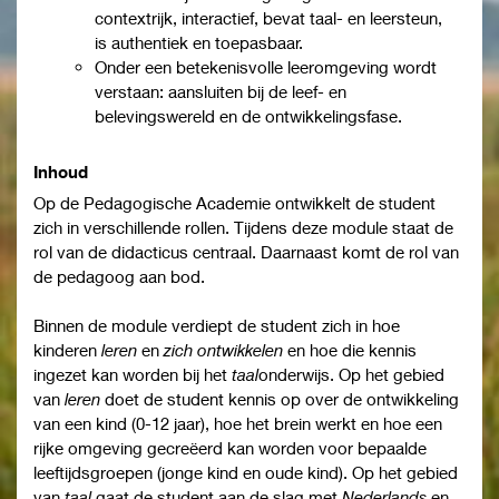
contextrijk, interactief, bevat taal- en leersteun,
is authentiek en toepasbaar.
Onder een betekenisvolle leeromgeving wordt
verstaan: aansluiten bij de leef- en
belevingswereld en de ontwikkelingsfase.
Inhoud
Op de Pedagogische Academie ontwikkelt de student
zich in verschillende rollen. Tijdens deze module staat de
rol van de didacticus centraal. Daarnaast komt de rol van
de pedagoog aan bod.
Binnen de module verdiept de student zich in hoe
kinderen
leren
en
zich ontwikkelen
en hoe die kennis
ingezet kan worden bij het
taal
onderwijs. Op het gebied
van
leren
doet de student kennis op over de ontwikkeling
van een kind (0-12 jaar), hoe het brein werkt en hoe een
rijke omgeving gecreëerd kan worden voor bepaalde
leeftijdsgroepen (jonge kind en oude kind). Op het gebied
van
taal
gaat de student aan de slag met
Nederlands
en