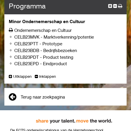
Programma
Minor Ondernemerschap en Cultuur
Ondernemerschap en Cultuur
CELB23MVK
-
Marktverkenning/potentie
CELB23PTT
-
Prototype
CELB23BDB
-
Bedrijfsbezoeken
CELB23PDT
-
Product testing
CELB23EPD
-
Eindproduct
Uitklappen
Inklappen
Terug naar zoekpagina
De ECTS onderwijscatalogus van de Hanzehogeschool