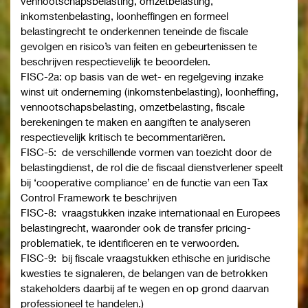
vennootschapsbelasting, omzetbelasting,
inkomstenbelasting, loonheffingen en formeel
belastingrecht te onderkennen teneinde de fiscale
gevolgen en risico’s van feiten en gebeurtenissen te
beschrijven respectievelijk te beoordelen.
FISC-2a: op basis van de wet- en regelgeving inzake
winst uit onderneming (inkomstenbelasting), loonheffing,
vennootschapsbelasting, omzetbelasting, fiscale
berekeningen te maken en aangiften te analyseren
respectievelijk kritisch te becommentariëren.
FISC-5: de verschillende vormen van toezicht door de
belastingdienst, de rol die de fiscaal dienstverlener speelt
bij ‘cooperative compliance’ en de functie van een Tax
Control Framework te beschrijven
FISC-8: vraagstukken inzake internationaal en Europees
belastingrecht, waaronder ook de transfer pricing-
problematiek, te identificeren en te verwoorden.
FISC-9: bij fiscale vraagstukken ethische en juridische
kwesties te signaleren, de belangen van de betrokken
stakeholders daarbij af te wegen en op grond daarvan
professioneel te handelen.)