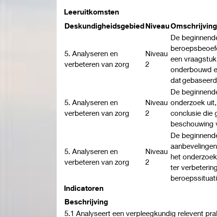
Leeruitkomsten
Deskundigheidsgebied
Niveau
Omschrijving
De beginnend
beroepsbeoefe
5. Analyseren en
Niveau
een vraagstuk 
verbeteren van zorg
2
onderbouwd e
dat gebaseerd
De beginnende
5. Analyseren en
Niveau
onderzoek uit,
verbeteren van zorg
2
conclusie die 
beschouwing v
De beginnende
aanbevelingen
5. Analyseren en
Niveau
het onderzoek
verbeteren van zorg
2
ter verbeterin
beroepssituati
Indicatoren
Beschrijving
5.1 Analyseert een verpleegkundig relevent pr