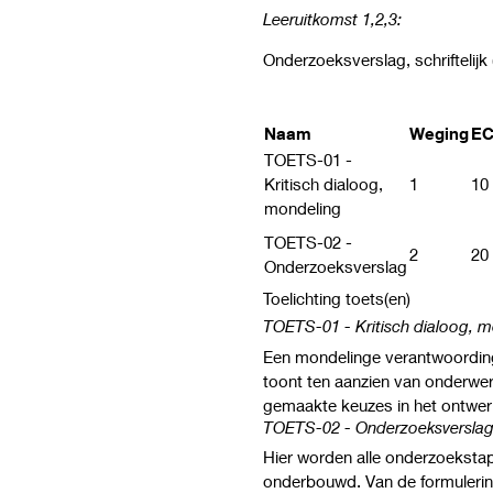
Leeruitkomst 1,2,3:
Onderzoeksverslag, schriftelijk
Naam
Weging
EC
TOETS-01 -
Kritisch dialoog,
1
10
mondeling
TOETS-02 -
2
20
Onderzoeksverslag
Toelichting toets(en)
TOETS-01 - Kritisch dialoog, 
Een mondelinge verantwoording
toont ten aanzien van onderwer
gemaakte keuzes in het ontw
TOETS-02 - Onderzoeksversla
Hier worden alle onderzoeksta
onderbouwd. Van de formulering