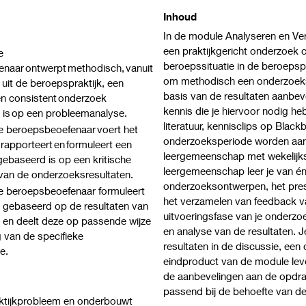
Inhoud
In de module Analyseren en Ver
een praktijkgericht onderzoek c
e
beroepssituatie in de beroepspr
naar ontwerpt methodisch, vanuit
om methodisch een onderzoekso
uit de beroepspraktijk, een
basis van de resultaten aanbev
n consistent onderzoek
kennis die je hiervoor nodig he
 is op een probleemanalyse.
literatuur, kennisclips op Bla
 beroepsbeoefenaar voert het
onderzoeksperiode worden aan
 rapporteert en formuleert een
leergemeenschap met wekelijks 
gebaseerd is op een kritische
leergemeenschap leer je van én
an de onderzoeksresultaten.
onderzoeksontwerpen, het pres
 beroepsbeoefenaar formuleert
het verzamelen van feedback v
 gebaseerd op de resultaten van
uitvoeringsfase van je onderzoe
 en deelt deze op passende wijze
en analyse van de resultaten. J
g van de specifieke
resultaten in de discussie, een
e.
eindproduct van de module leve
de aanbevelingen aan de opdra
passend bij de behoefte van de
aktijkprobleem en onderbouwt