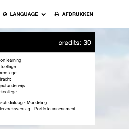
LANGUAGE
AFDRUKKEN
credits: 30
ion learning
tcollege
rcollege
racht
jectonderwijs
kcollege
tisch dialoog - Mondeling
erzoeksverslag - Portfolio assessment