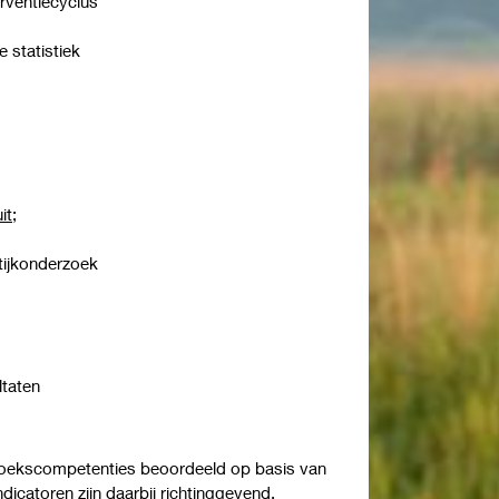
erventiecyclus
e statistiek
it;
tijkonderzoek
d
ultaten
zoekscompetenties beoordeeld op basis van
ndicatoren zijn daarbij richtinggevend.