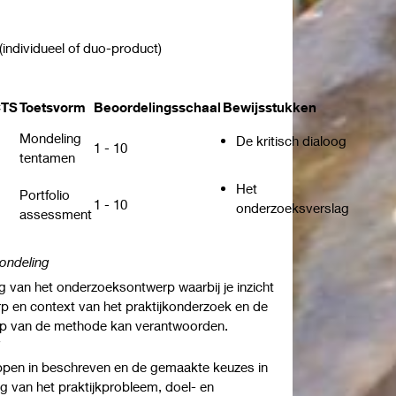
 (individueel of duo-product)
TS
Toetsvorm
Beoordelingsschaal
Bewijsstukken
Mondeling
De kritisch dialoog
1 - 10
tentamen
Het
Portfolio
1 - 10
onderzoeksverslag
assessment
mondeling
 van het onderzoeksontwerp waarbij je inzicht
p en context van het praktijkonderzoek en de
erp van de methode kan verantwoorden.
g
ppen in beschreven en de gemaakte keuzes in
 van het praktijkprobleem, doel- en