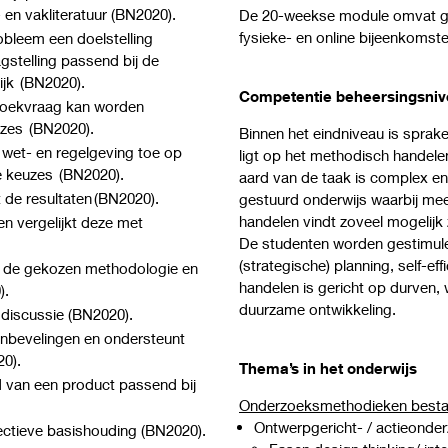
en vakliteratuur (BN2020).
De 20-weekse module omvat gem
fysieke- en online bijeenkomst
obleem een doelstelling
stelling passend bij de
ijk (BN2020).
Competentie beheersingsniv
zoekvraag kan worden
zes (BN2020).
Binnen het eindniveau is sprak
wet- en regelgeving toe op
ligt op het methodisch handele
 keuzes (BN2020).
aard van de taak is complex en
 de resultaten (BN2020).
gestuurd onderwijs waarbij me
handelen vindt zoveel mogelijk 
en vergelijkt deze met
De studenten worden gestimule
(strategische) planning, self-eff
an de gekozen methodologie en
handelen is gericht op durven, w
).
duurzame ontwikkeling.
e discussie (BN2020).
anbevelingen en ondersteunt
20).
Thema’s in het onderwijs
 van een product passend bij
Onderzoeksmethodieken bestaa
Ontwerpgericht- / actieond
lectieve basishouding (BN2020).