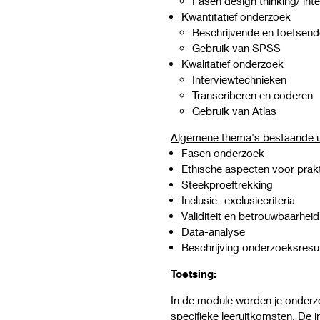
Fasen design thinking/ int
Kwantitatief onderzoek
Beschrijvende en toetsend
Gebruik van SPSS
Kwalitatief onderzoek
Interviewtechnieken
Transcriberen en coderen
Gebruik van Atlas
Algemene thema's bestaande u
Fasen onderzoek
Ethische aspecten voor prak
Steekproeftrekking
Inclusie- exclusiecriteria
Validiteit en betrouwbaarhei
Data-analyse
Beschrijving onderzoeksres
Toetsing:
In de module worden je onder
specifieke leeruitkomsten. De i