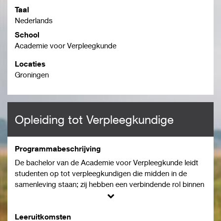
Taal
Nederlands
School
Academie voor Verpleegkunde
Locaties
Groningen
Opleiding tot Verpleegkundige
Programmabeschrijving
De bachelor van de Academie voor Verpleegkunde leidt
studenten op tot verpleegkundigen die midden in de
samenleving staan; zij hebben een verbindende rol binnen
het werkveld, hebben oog voor innovatie (leiderschap) en
leveren een praktische continue bijdrage aan de kwaliteit
van zorg. De Academie voor Verpleegkunde inspireert
Leeruitkomsten