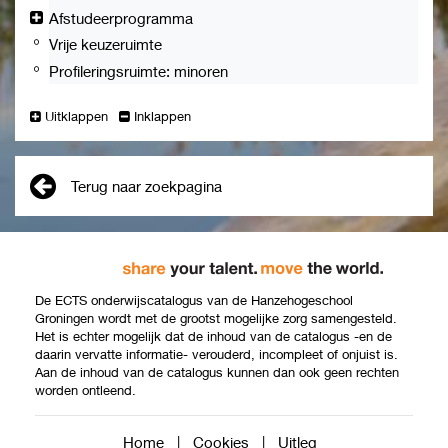
CanMEDS-rollen
Competentiegebieden
holistisch
Afstudeerprogramma
1. Zorgverlener
Vakinhoudelijk handelen
Het onder
Vrije keuzeruimte
2. Communicator
Communicatie
zelfmanag
Profileringsruimte: minoren
3. Samenwerkingspartner
Samenwerking
mensen, h
4. Reflectieve professional die
hun socia
Uitklappen
Inklappen
handelt naar
Zorgverlener
Zelfmanagement versterken
als doel h
de laatste stand van de
Kennis en wetenschap
verbeteren
wetenschap;
functionere
Terug naar zoekpagina
de reflectieve EBP-professional
gezondhei
Maatschappelijk
kwaliteit v
5. Gezondheidsbevorderaar
handelen
Het vastst
6. Organisator
Organisatie
en organis
7. Professional en
Professionaliteit en
duur, omv
De ECTS onderwijscatalogus van de Hanzehogeschool
kwaliteitsbevorderaar
kwaliteit
de benod
Groningen wordt met de grootst mogelijke zorg samengesteld.
(verpleegk
Het is echter mogelijk dat de inhoud van de catalogus -en de
samenspr
daarin vervatte informatie- verouderd, incompleet of onjuist is.
Zorgverlener
Indiceren van zorg
zorgvrager
Aan de inhoud van de catalogus kunnen dan ook geen rechten
worden ontleend.
gediagnos
potentiële
onderzoek
Home
|
Cookies
|
Uitleg