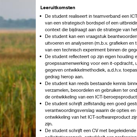
Leeruitkomsten
De student realiseert in teamverband een IC
van een strategisch bordspel of een uitbreid
context die bijdraagt aan de strategie van he
De student kan een vraagstuk beantwoorden 
uitvoeren en analyseren (m.b.v. grafieken en t
van een technisch experiment binnen de geg
De student reflecteert op zijn eigen houding 
groepssamenwerking voor een it-opdracht, 
gegeven ontwikkelmethodiek, a.d.h.v. toepasse
gedrag hierop aan.
De student kan reeds bestaande kennis binn
verzamelen, beoordelen en gebruiken ter ond
de ontwikkeling van een ICT-beroepsproduct
De student schrijft zelfstandig een goed gest
verantwoordingsverslag waarin de opties e
ontwikkeling van het ICT-softwareproduct z
zijn.
De student schrijft een CV met begeleidende 
sollicitatiegesprek, ontwikkelt een profession