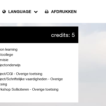
LANGUAGE
AFDRUKKEN
credits: 5
ion learning
tcollege
rvisie
jectonderwijs
ject/CGI - Overige toetsing
ject/Schriftelijke vaardigheden - Overige
tsing
kshop Solliciteren - Overige toetsing