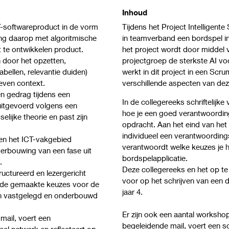
Inhoud
T-softwareproduct in de vorm
Tijdens het Project Intelligen
ing daarop met algoritmische
in teamverband een bordspel i
t te ontwikkelen product.
het project wordt door middel 
door het opzetten,
projectgroep de sterkste AI vo
abellen, relevantie duiden)
werkt in dit project in een Sc
even context.
verschillende aspecten van de
en gedrag tijdens een
In de collegereeks schriftelijke 
uitgevoerd volgens een
hoe je een goed verantwoordings
lijke theorie en past zijn
opdracht. Aan het eind van het 
individueel een verantwoordings
en het ICT-vakgebied
verantwoordt welke keuzes je 
erbouwing van een fase uit
bordspelapplicatie.
.
Deze collegereeks en het op te
ructureerd en lezergericht
voor op het schrijven van een d
n de gemaakte keuzes voor de
jaar 4.
ijn vastgelegd en onderbouwd
Er zijn ook een aantal workshop
mail, voert een
begeleidende mail, voert een so
eel netwerk en reflecteert op