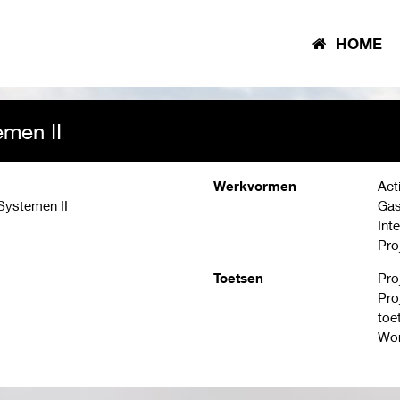
HOME
emen II
Werkvormen
Act
 Systemen II
Gas
Inte
Pro
Toetsen
Pro
Pro
toe
Wor