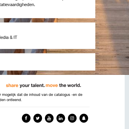
itatievaardigheden.
edia & IT
 mogelijk dat de inhoud van de catalogus -en de
den ontleend.
Facebook
Twitter
YouTube
LinkedIn
Instagram
Snapchat