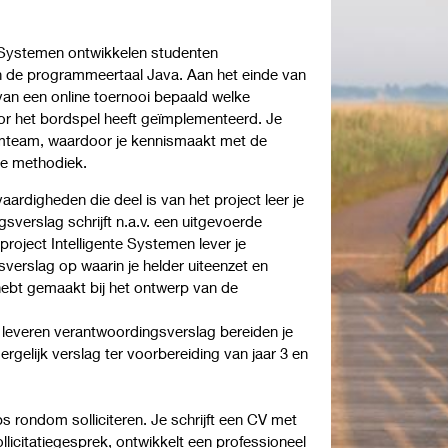
te Systemen ontwikkelen studenten
n de programmeertaal Java. Aan het einde van
van een online toernooi bepaald welke
or het bordspel heeft geïmplementeerd. Je
rumteam, waardoor je kennismaakt met de
ze methodiek.
vaardigheden die deel is van het project leer je
verslag schrijft n.a.v. een uitgevoerde
project Intelligente Systemen lever je
verslag op waarin je helder uiteenzet en
hebt gemaakt bij het ontwerp van de
 leveren verantwoordingsverslag bereiden je
ergelijk verslag ter voorbereiding van jaar 3 en
s rondom solliciteren. Je schrijft een CV met
llicitatiegesprek, ontwikkelt een professioneel