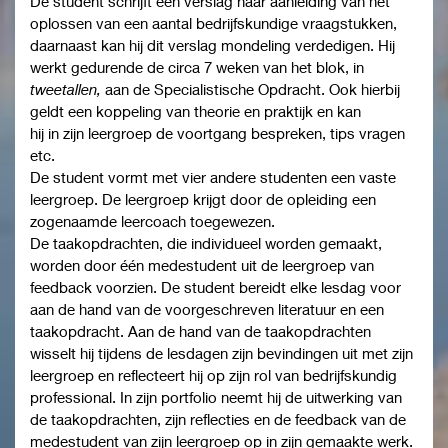
De student schrijft een verslag naar aanleiding van het
oplossen van een aantal bedrijfskundige vraagstukken,
daarnaast kan hij dit verslag mondeling verdedigen. Hij
werkt gedurende de circa 7 weken van het blok, in
tweetallen,
aan de Specialistische Opdracht. Ook hierbij
geldt een koppeling van theorie en praktijk en kan
hij in zijn leergroep de voortgang bespreken, tips vragen
etc.
De student vormt met vier andere studenten een vaste
leergroep. De leergroep krijgt door de opleiding een
zogenaamde leercoach toegewezen.
De taakopdrachten, die individueel worden gemaakt,
worden door één medestudent uit de leergroep van
feedback voorzien. De student bereidt elke lesdag voor
aan de hand van de voorgeschreven literatuur en een
taakopdracht. Aan de hand van de taakopdrachten
wisselt hij tijdens de lesdagen zijn bevindingen uit met zijn
leergroep en reflecteert hij op zijn rol van bedrijfskundig
professional. In zijn portfolio neemt hij de uitwerking van
de taakopdrachten, zijn reflecties en de feedback van de
medestudent van zijn leergroep op in zijn gemaakte werk.