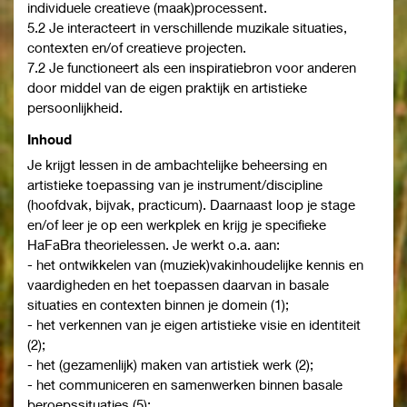
individuele creatieve (maak)processent.
5.2 Je interacteert in verschillende muzikale situaties,
contexten en/of creatieve projecten.
7.2 Je functioneert als een inspiratiebron voor anderen
door middel van de eigen praktijk en artistieke
persoonlijkheid.
Inhoud
Je krijgt lessen in de ambachtelijke beheersing en
artistieke toepassing van je instrument/discipline
(hoofdvak, bijvak, practicum). Daarnaast loop je stage
en/of leer je op een werkplek en krijg je specifieke
HaFaBra theorielessen. Je werkt o.a. aan:
- het ontwikkelen van (muziek)vakinhoudelijke kennis en
vaardigheden en het toepassen daarvan in basale
situaties en contexten binnen je domein (1);
- het verkennen van je eigen artistieke visie en identiteit
(2);
- het (gezamenlijk) maken van artistiek werk (2);
- het communiceren en samenwerken binnen basale
beroepssituaties (5);