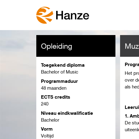
Opleiding
Muzi
Progr
Toegekend diploma
Bachelor of Music
Het pr
over d
Programmaduur
als he
48 maanden
blaaso
ECTS credits
Daarbi
240
repres
Leeru
Niveau eindkwalificatie
brede 
1. Am
Bachelor
van ee
De stu
werken
Vorm
uiteen
versch
Voltijd
Behe