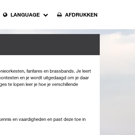
LANGUAGE
AFDRUKKEN
ieorkesten, fanfares en brassbands. Je leert
e contexten en je wordt uitgedaagd om je daar
s te lopen leer je hoe je verschillende
it de mensen die je voor je hebt te halen.
dendaags en populaire muziek, dat
zowel nadruk gelegd op het ontwikkelen van
n een muziekinstrument, als op het ontwikkelen
rojecten. Afgestudeerde dirigenten HaFaBra
kennis en vaardigheden en past deze toe in
asorkesten en weten hoe ze hun skills in
 dirigeren etc.) op professioneel niveau.