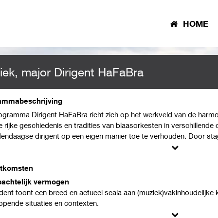
HOME
ek, major Dirigent HaFaBra
ammabeschrijving
ogramma Dirigent HaFaBra richt zich op het werkveld van de harmon
e rijke geschiedenis en tradities van blaasorkesten in verschillend
dendaagse dirigent op een eigen manier toe te verhouden. Door stage
rkesten op amateur en professioneel niveau aanstuurt en het beste u
j kom je in aanraking met een breed repertoire, van klassiek tot he
entatief is voor het HaFaBra werkveld. Er wordt in het programma 
itkomsten
en specifieke vaktechnische vaardigheden, zoals het bestuderen va
bachtelijk vermogen
n ondernemende houding, o.a. door te werken aan producties en p
dent toont een breed en actueel scala aan (muziek)vakinhoudelijke 
 vanuit een eigen artistieke visie met amateur- en professionele bla
lopende situaties en contexten.
illende contexten in kunnen zetten.
erst het ambacht (spelen, zingen, componeren, produceren, doceren,