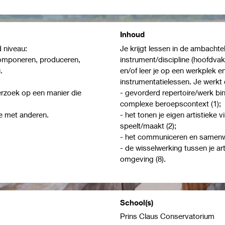
Inhoud
 niveau:
Je krijgt lessen in de ambachte
componeren, produceren,
instrument/discipline (hoofdvak
.
en/of leer je op een werkplek en
instrumentatielessen. Je werkt 
derzoek op een manier die
- gevorderd repertoire/werk bi
complexe beroepscontext (1);
ie met anderen.
- het tonen je eigen artistieke vi
speelt/maakt (2);
- het communiceren en samenwe
- de wisselwerking tussen je ar
omgeving (8).
School(s)
Prins Claus Conservatorium