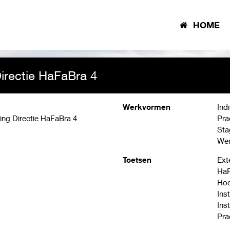
HOME
Directie HaFaBra 4
Werkvormen
Ind
ling Directie HaFaBra 4
Pra
Sta
Wer
Toetsen
Ext
HaF
Hoo
Ins
Ins
Pra