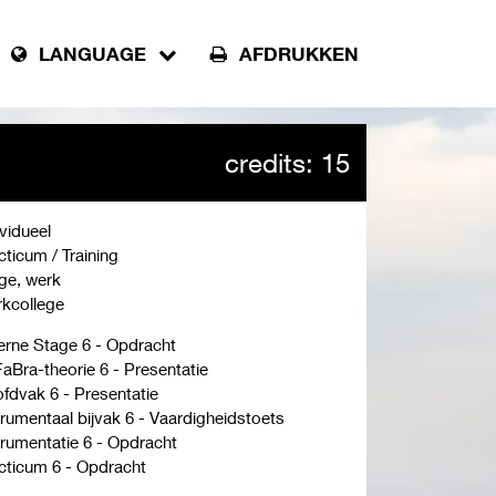
LANGUAGE
AFDRUKKEN
credits: 15
ividueel
cticum / Training
ge, werk
kcollege
erne Stage 6 - Opdracht
aBra-theorie 6 - Presentatie
fdvak 6 - Presentatie
trumentaal bijvak 6 - Vaardigheidstoets
trumentatie 6 - Opdracht
cticum 6 - Opdracht