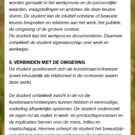
worden gemaakt in het werkproces en de persoonlijke
waarden, vraagstellingen en ambities die deze keuzes
sturen. De student kan de intuïtief ontstane of bewuste
keuzes bespreken en relateren aan het werk, het publiek,
de omgeving of de grotere context.
De student kan het werkproces documenteren. Daarmee
ontwikkelt de student eigenaarschap over werk en
werkwijze.
3. VERBINDEN MET DE OMGEVING
De student positioneert zich als kunstenaar/ontwerper
zowel inhoudelijk als relationeel in de contexten waarin
deze werkt.
De student ontwikkelt inzicht in de rol die
kunstenaars/ontwerpers kunnen hebben in eenvoudige,
onderling afhankelijke systemen. De student onderzoekt
de eigen rol als maker in werk- en productieprocessen en
de implicaties hiervan voor de mens, milieu en
maatschappij. Hiermee scherpt de student het bewustzijn
aan dat het eigen werk en werkproces deel uitmaken van