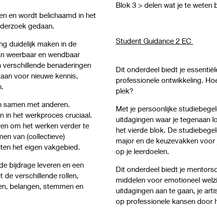
Blok 3 > delen wat je te wete
en en wordt belichaamd in het
onderzoek gedaan.
Student Guidance 2 EC
g duidelijk maken in de
kan weerbaar en wendbaar
verschillende benaderingen
Dit onderdeel biedt je essenti
aan voor nieuwe kennis,
professionele ontwikkeling. Hoe
n.
plek?
en samen met anderen.
Met je persoonlijke studiebege
 in het werkproces cruciaal.
uitdagingen waar je tegenaan l
ren om het werken verder te
het vierde blok. De studiebegel
en van (collectieve)
major en de keuzevakken voor j
ten het eigen vakgebied.
op je leerdoelen.
e bijdrage leveren en een
Dit onderdeel biedt je mentors
 de verschillende rollen,
middelen voor emotioneel welzij
den, belangen, stemmen en
uitdagingen aan te gaan, je arti
op professionele kansen door 