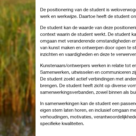
De positionering van de student is weloverwog
werk en werkwijze. Daartoe heeft de student 
De student kan de waarde van deze positionerin
context waarin de student werkt. De student 
omgaan met veranderende omstandigheden en 
van kunst maken en ontwerpen door open te st
inzichten en vaardigheden en deze te verwerve
Kunstenaars/ontwerpers werken in relatie tot 
Samenwerken, uitwisselen en communiceren zijn
De student zoekt actief verbindingen met ande
brengen. De student heeft zicht op diverse vorm
samenwerkingsverbanden, zowel binnen als bui
In samenwerkingen kan de student een passend
eigen stem laten horen, en inclusief omgaan met
verhoudingen, motivaties, verantwoordelijkhe
specifieke kwaliteiten.