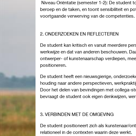
Niveau Oriëntatie (semester 1-2): De student to
beroep en de taken, en toont sensibiliteit en po
voortgaande verwerving van de competenties.
2. ONDERZOEKEN EN REFLECTEREN
De student kan kritisch en vanuit meerdere pe
werkwijze en dat van anderen beschouwen. Daa
ontwerper- of kunstenaarschap verdiepen, me
positioneren.
De student heeft een nieuwsgierige, onderzo
houding naar andere perspectieven, werkprakti
Door het delen van bevindingen met collega-s
bevraagt de student ook eigen denkwijzen, werk
3. VERBINDEN MET DE OMGEVING
De student positioneert zich als kunstenaar/ont
relationeel in de contexten waarin deze werkt.