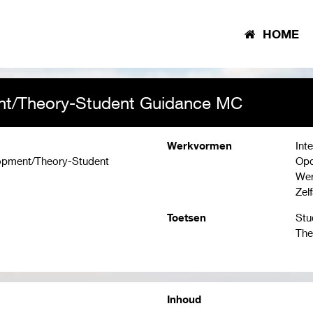
HOME
ent/Theory-Student Guidance MC
Werkvormen
Inte
lopment/Theory-Student
Opd
Wer
Zel
Toetsen
Stu
The
Inhoud