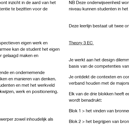
ont inzicht in de aard van het
NB Deze onderwijseenheid word
tentie te bezitten voor de
niveau kunnen studenten in he
Deze leerlijn bestaat uit twee
rspectieven eigen werk en
Theory 3 EC
rmee kan de student het eigen
er gelaagd maken en
Je werkt aan het design dilem
basis van de competenties van 
ekende en ondernemende
Je ontdekt de contexten en con
jken en manieren van denken.
verband houden met de majors
tudenten en met het werkveld
wijzen, werk en positionering.
Elk van de drie blokken heeft e
wordt benadrukt:
Blok 1 > het vinden van bronn
werper zowel inhoudelijk als
Blok 2 > het begrijpen van br