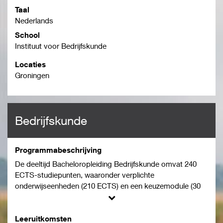
Taal
Nederlands
School
Instituut voor Bedrijfskunde
Locaties
Groningen
Bedrijfskunde
Programmabeschrijving
De deeltijd Bacheloropleiding Bedrijfskunde omvat 240
ECTS-studiepunten, waaronder verplichte
onderwijseenheden (210 ECTS) en een keuzemodule (30
ECTS).
Een sterke koppeling tussen de opleiding en de
werkomgeving van de student vormt een essentieel
Leeruitkomsten