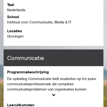
Taal
Nederlands
School
Instituut voor Communicatie, Media & IT
Locaties
Groningen
Communicatie
Programmabeschrijving
De opleiding Communicatie leidt studenten op tot junior
communicatieprofessionals die complexe
communicatieproblemen van organisaties kunnen
oplossen.
Een student met een afgeronde opleiding Communicatie
kan terecht komen in het bedrijfsleven, bij de overheid, bij
Leeruitkomsten