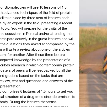
f Biomolecules will use 10 lessons of 1,5
h advanced techniques of the field of protein
ill take place by three sets of lectures each
by an expert in the field, presenting a recent
 topic. You will prepare for the visits of the
in discussions in Perusal and/or attending the
articipate actively in the guest lectures and will
n the questions they asked accompanied by the
u will write a review about one of the articles
am for another. After these three lecture
 acquired knowledge by the presentation of a
escribes research in which contemporary protein
osters of peers will be feedbacked by all the
end grade is based on the tasks that are
 review, test and questions and answers of the
r presentation.
 comprises 6 lectures of 1,5 hours to get you
l structure of a drug (medicine) determines its
body. During the lectures theoretical
in combination with assignments & exercises.