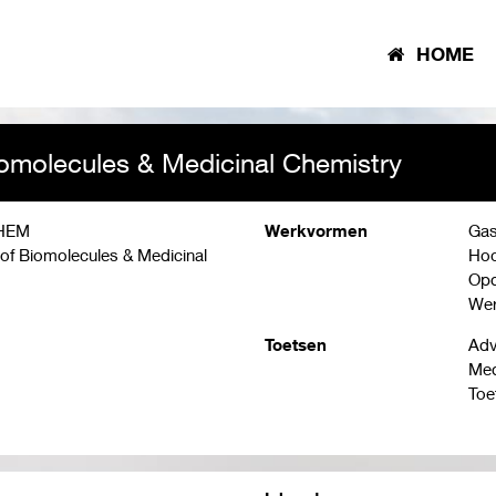
HOME
iomolecules & Medicinal Chemistry
HEM
Werkvormen
Gas
of Biomolecules & Medicinal
Hoo
Opd
Wer
Toetsen
Adv
Med
Toe