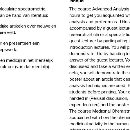
Inhoud
leculaire spectrometrie,
The course Advanced Analysis o
n de hand van literatuur.
hours to get you acquainted wit
analysis and proteomics. This w
ijke artikelen over nieuwe en
accompanied by a guest lecture 
aire veld.
research article or a specialistic
guest lecturer by participating 
ur en presenteert een
introduction lectures. You will p
roepswerk.
demonstrate this by handing i
answer of the guest lecturer. Yo
en medicijn in het menselijk
discussed and take a written ex
uktuur (van dat medicijn).
sets, you will demonstrate the
poster about an article that d
analysis techniques are used. P
students before printing. Your 
handed in (Perusal discussion,
expert lectures) and the poste
The course Medicinal Chemistry
acquainted with how the chemica
medicinal activity in the human 
information will be presented 