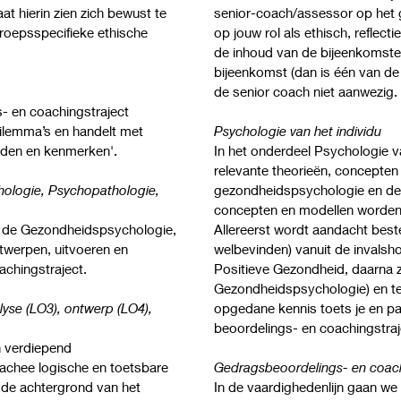
t hierin zien zich bewust te
senior-coach/assessor op het 
roepsspecifieke ethische
op jouw rol als ethisch, reflect
de inhoud van de bijeenkomste
bijeenkomst (dan is één van de
de senior coach niet aanwezig
- en coachingstraject
dilemma’s en handelt met
Psychologie van het individu
rden en kenmerken'.
In het onderdeel Psychologie v
relevante theorieën, concepten
hologie, Psychopathologie,
gezondheidspsychologie en de 
concepten en modellen worden m
it de Gezondheidspsychologie,
Allereerst wordt aandacht best
twerpen, uitvoeren en
welbevinden) vanuit de invalsh
achingstraject.
Positieve Gezondheid, daarna 
Gezondheidspsychologie) en ten
yse (LO3), ontwerp (LO4),
opgedane kennis toets je en pa
beoordelings- en coachingstra
n verdiepend
achee logische en toetsbare
Gedragsbeoordelings- en coach
 de achtergrond van het
In de vaardighedenlijn gaan we