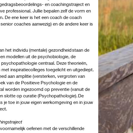
gedragsbeoordelings- en coachingstraject en
ieve professional. Jullie bepalen zelf de vorm en
n. De ene keer is het een coach de coach
 senior coaches aanwezig) en de andere keer is
.
an het individu (mentale) gezondheid staan de
 en modellen uit de psychobiologie, de
psychopathologie centraal. Deze theorieën,
et inspiratiecolleges toegelicht en uitgediept.
eed aan amplitie (versterken, vergroten van
oek van de Positieve Psychologie en de
zal worden ingezoomd op preventie (vanuit de
 slotte op curatie (Psychopathologie). De
s je toe in jouw eigen werkomgeving en in jouw
ject.
ingstraject
 voornamelijk oefenen met de verschillende