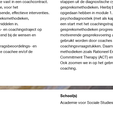
e vast in een coachcontract.
stappen uit de diagnostische c
e, voor het
gespreksmethodieken. Hierbij b
nde, effectieve interventies.
opgedaan hebben in module 1. Al
preksmethodieken,
psychodiagnostiek (met als kap
middelen in.
een start met het coachingstra
- en coachingstraject op
gespreksmethodieken progressi
itend bij de wensen en
motiverende gespreksvoering aa
gebruikt worden door coaches e
edragsbeoordelings- en
coachingsvraagstukken. Daarna
de coachee en/of de
methodieken zoals Rationeel E
Commitment Therapy (ACT) en m
Ook zoomen we in op het gebru
coaching.
School(s)
Academie voor Sociale Studie