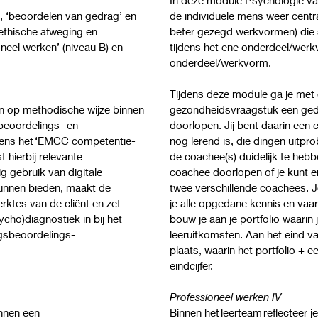
, ‘beoordelen van gedrag’ en
de individuele mens weer centr
ethische afweging en
beter gezegd werkvormen) die
neel werken’ (niveau B) en
tijdens het ene onderdeel/werk
onderdeel/werkvorm.
Tijdens deze module ga je met
 en op methodische wijze binnen
gezondheidsvraagstuk een gedr
beoordelings- en
doorlopen. Jij bent daarin een
olgens het ‘EMCC competentie-
nog lerend is, die dingen uitpr
 hierbij relevante
de coachee(s) duidelijk te heb
 gebruik van digitale
coachee doorlopen of je kunt e
unnen bieden, maakt de
twee verschillende coachees. J
rktes van de cliënt en zet
je alle opgedane kennis en vaa
ho)diagnostiek in bij het
bouw je aan je portfolio waarin
agsbeoordelings-
leeruitkomsten. Aan het eind v
plaats, waarin het portfolio + e
eindcijfer.
Professioneel werken IV
innen een
Binnen het leerteam reflecteer