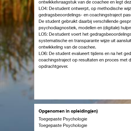
ontwikkelvraagstuk van de coachee en legt dez
LO4: De student ontwerpt, op methodische wijz
gedragsbeoordelings- en coachingstraject passe
De student gebruikt daarbij verschillende ges
psychodiagnostiek, modellen en (digitale) hulp
LO5: De student voert het gedragsbeoordelings
systematische en transparante wijze uit aanslu
ontwikkeling van de coachee.
LO6: De student evalueert tijdens en na het g
coachingstraject op resultaten en proces met 
opdrachtgever.
Opgenomen in opleiding(en)
Toegepaste Psychologie
Toegepaste Psychologie