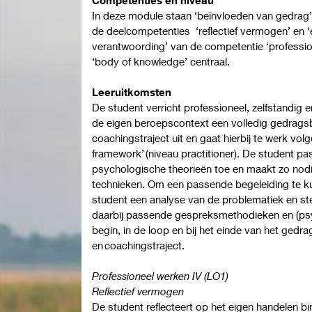
In deze module staan ‘beïnvloeden van gedrag’
de deelcompetenties ‘reflectief vermogen’ en ‘
verantwoording’ van de competentie ‘professio
‘body of knowledge’ centraal.
Leeruitkomsten
De student verricht professioneel, zelfstandig
de eigen beroepscontext een volledig gedrags
coachingstraject uit en gaat hierbij te werk v
framework’ (niveau practitioner). De student past
psychologische theorieën toe en maakt zo nodig
technieken. Om een passende begeleiding te k
student een analyse van de problematiek en ste
daarbij passende gespreksmethodieken en (psyc
begin, in de loop en bij het einde van het gedr
en coachingstraject.
Professioneel werken IV (LO1)
Reflectief vermogen
De student reflecteert op het eigen handelen b