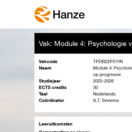
Vak: Module 4: Psychologie v
Vakcode
TPDB22PSYIN
Naam
Module 4: Psycholog
op progressie
Studiejaar
2025-2026
ECTS credits
30
Taal
Nederlands
Coördinator
A.T. Sinnema
Leeruitkomsten
Competenties en niveau